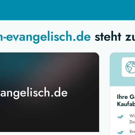
-evangelisch.de
steht z
angelisch.de
Ihre G
Kaufab
Wi
Dom
Ih